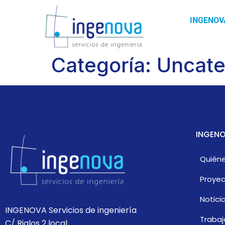
INGENOV
Categoría:
Uncate
INGENO
Quién
Proye
Notici
INGENOVA Servicios de ingeniería
Trabaj
C/ Riglos 2 local