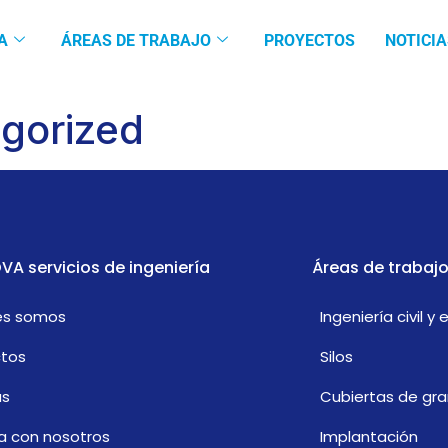
A
ÁREAS DE TRABAJO
PROYECTOS
NOTICIA
gorized
VA servicios de ingeniería
Áreas de trabaj
es somos
Ingeniería civil y 
ctos
Silos
as
Cubiertas de gra
a con nosotros
Implantación