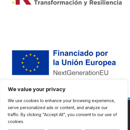
We value your privacy
We use cookies to enhance your browsing experience,
Utilizamos cookies para ofrecerte la mejor experiencia en
serve personalized ads or content, and analyze our
©2023 INGENOVA servicios de ingeniería
nuestra web.
traffic. By clicking "Accept All", you consent to our use of
Puedes aprender más sobre qué cookies utilizamos o
Aviso legal
cookies.
desactivarlas en los
ajustes
.
Política de privacidad