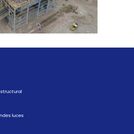
o
estructural
ndes luces