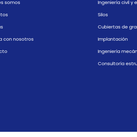
es somos
Ingeniería civil y 
ctos
Silos
as
Cubiertas de gra
a con nosotros
Implantación
cto
Ingeniería mecán
Consultoría estru